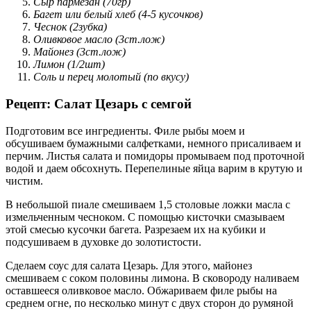
Сыр пармезан (70гр)
Багет или белый хлеб (4-5 кусочков)
Чеснок (2зубка)
Оливковое масло (3ст.лож)
Майонез (3ст.лож)
Лимон (1/2шт)
Соль и перец молотый (по вкусу)
Рецепт: Салат Цезарь с семгой
Подготовим все ингредиенты. Филе рыбы моем и
обсушиваем бумажными салфетками, немного присаливаем и
перчим. Листья салата и помидоры промываем под проточной
водой и даем обсохнуть. Перепелиные яйца варим в крутую и
чистим.
В небольшой пиале смешиваем 1,5 столовые ложки масла с
измельченным чесноком. С помощью кисточки смазываем
этой смесью кусочки багета. Разрезаем их на кубики и
подсушиваем в духовке до золотистости.
Сделаем соус для салата Цезарь. Для этого, майонез
смешиваем с соком половины лимона. В сковороду наливаем
оставшееся оливковое масло. Обжариваем филе рыбы на
среднем огне, по несколько минут с двух сторон до румяной