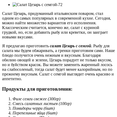
Салат Цезарь, придуманный итальянским поваром, стал
одним из самых популярных в современной кухне. Сегодня,
можно найти множество вариантов его исполнения.
Классическим считается, конечно же, салат с куриной
грудкой, но, если добавить рыбу или креветки, он заиграет
новыми вкусами.
Я предлагаю приготовить
салат Цезарь с семгой
. Рыбу для
салата мы будем обжаривать, а гренки приготовим сами. Наше
блюдо получится очень нежным и вкусным. Благодаря
обилию овощей и зелени, Цезарь порадует не только вкусом,
но и буйством красок. Вы можете заменить жаренный лосось
на слабосоленый, тогда салат будет менее калорийным, но по
прежнему вкусным. Салат с семгой выглядит очень красиво и
аппетитно.
Продукты для приготовления:
Филе семги свежее (300гр)
Смесь салатных листьев (100гр)
Помидоры черри (6шт)
Перепелиные яйца (6шт)