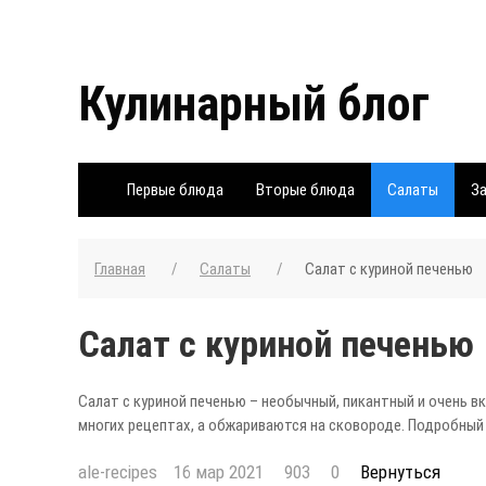
Кулинарный блог
Первые блюда
Вторые блюда
Салаты
За
Главная
Салаты
Салат с куриной печенью
Салат с куриной печенью
Салат с куриной печенью – необычный, пикантный и очень вк
многих рецептах, а обжариваются на сковороде. Подробный 
ale-recipes
16 мар 2021
903
0
Вернуться