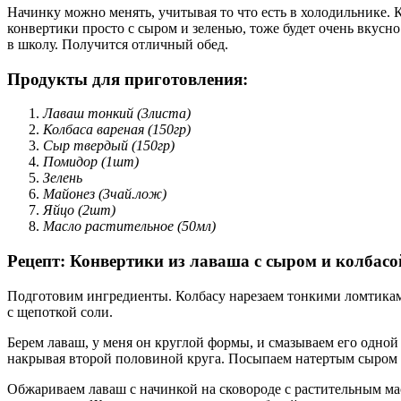
Начинку можно менять, учитывая то что есть в холодильнике. 
конвертики просто с сыром и зеленью, тоже будет очень вкусно
в школу. Получится отличный обед.
Продукты для приготовления:
Лаваш тонкий (3листа)
Колбаса вареная (150гр)
Сыр твердый (150гр)
Помидор (1шт)
Зелень
Майонез (3чай.лож)
Яйцо (2шт)
Масло растительное (50мл)
Рецепт: Конвертики из лаваша с сыром и колбасо
Подготовим ингредиенты. Колбасу нарезаем тонкими ломтиками
с щепоткой соли.
Берем лаваш, у меня он круглой формы, и смазываем его одно
накрывая второй половиной круга. Посыпаем натертым сыром и
Обжариваем лаваш с начинкой на сковороде с растительным мас