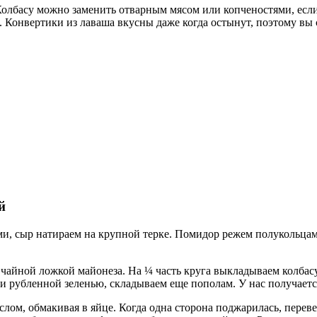
Колбасу можно заменить отварным мясом или копченостями, если
. Конвертики из лаваша вкусны даже когда остынут, поэтому вы 
й
, сыр натираем на крупной терке. Помидор режем полукольцами
й чайной ложкой майонеза. На ¼ часть круга выкладываем колба
 рубленной зеленью, складываем еще пополам. У нас получаетс
лом, обмакивая в яйце. Когда одна сторона поджарилась, перев